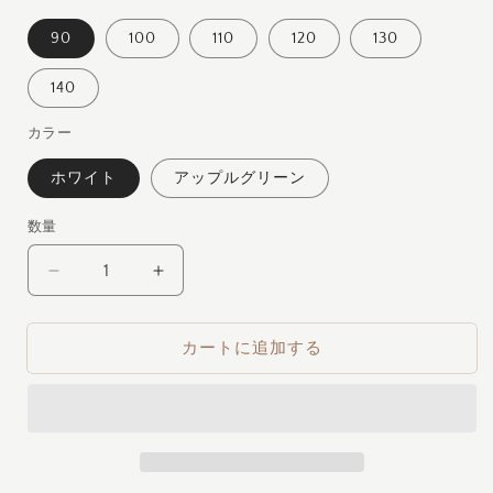
格
90
100
110
120
130
140
カラー
ホワイト
アップルグリーン
数量
前
前
後
後
差
差
カートに追加する
ノ
ノ
ー
ー
カ
カ
ラ
ラ
ー
ー