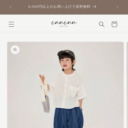
コンテ
📢ゴー
ンツに
8,000円以上のお買い上げで送料無料
進む
カ
ー
ト
商品情
報にス
キップ