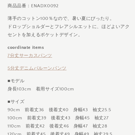
シ
シ
商品品番：ENADX0092
ャ
ャ
ツ
ツ
薄手のコットン100％なので、暑い夏にぴったり。
の
の
ドロップショルダーとフレアシルエットに、ほどよいアク
数
数
セントを加えるポケットデザイン。
量
量
を
を
coordinate items
減
増
7分丈サーカスパンツ
ら
や
す
す
5分丈デニムバルーンパンツ
■モデル
身長103cm 着用サイズ100cm
■サイズ
90cm 前着丈36 後着丈40 身幅43 袖丈25.5
100cm 前着丈39 後着丈43 身幅45 袖丈27
110cm 前着丈42 後着丈46 身幅47 袖丈28
120cm 前着丈45 後着丈49 身幅49 袖丈29.5