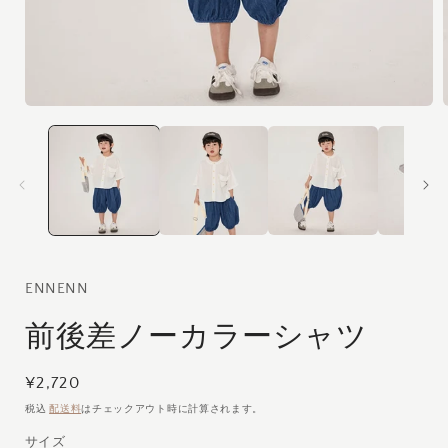
モ
ー
ダ
ル
で
メ
デ
ィ
ア
(1)
(
ENNENN
を
開
前後差ノーカラーシャツ
く
通
¥2,720
常
税込
配送料
はチェックアウト時に計算されます。
価
サイズ