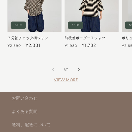
sale
sale
s
７分袖チェック柄シャツ
前後差ボーダーＴシャツ
ボリ
通
セ
¥2,331
通
セ
¥1,782
通
¥2,590
¥1,980
¥2,8
常
ー
常
ー
常
価
ル
価
ル
価
格
価
格
価
格
の
1
/
7
格
格
VIEW MORE
お問い合わせ
よくある質問
送料、配送について