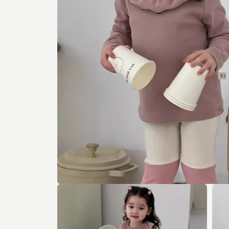
モ
ー
ダ
ル
で