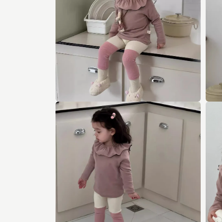
メ
デ
ィ
ア
(1)
を
開
く
モ
モ
ー
ー
ダ
ダ
ル
ル
で
で
メ
メ
デ
デ
ィ
ィ
ア
ア
(2)
(3)
を
を
開
開
く
く