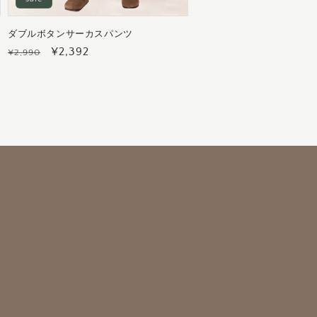
ダブルボタンサーカスパンツ
通
セ
¥2,392
¥2,990
常
ー
価
ル
格
価
格