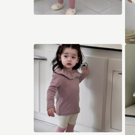
モ
ー
ダ
ル
で
メ
モ
デ
ー
ィ
ダ
ア
ル
(4)
で
を
メ
開
デ
く
ィ
ア
(5)
を
開
く
モ