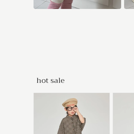
モ
モ
ー
ー
ダ
ダ
ル
ル
で
で
メ
メ
デ
デ
ィ
ィ
ア
ア
(8)
(9)
を
を
開
開
く
く
hot sale