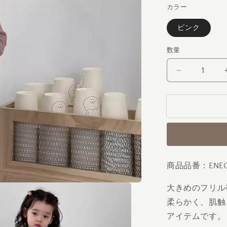
カラー
ピンク
数量
フ
リ
ル
襟
イ
ン
ナ
ー
商品品番：ENEC
の
数
大きめのフリル
量
柔らかく、肌触
を
アイテムです。
減