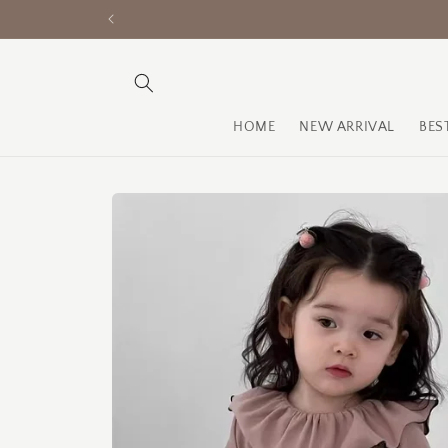
コンテ
ンツに
進む
HOME
NEW ARRIVAL
BES
商品情
報にス
キップ