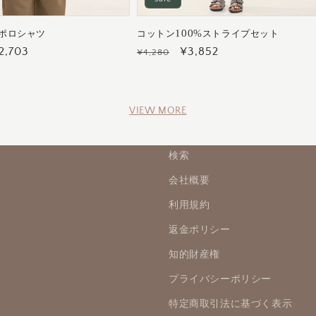
ポロシャツ
コットン100%ストライプセット
セ
2,703
通
セ
¥3,852
¥4,280
ー
常
ー
ル
価
ル
価
格
価
VIEW MORE
格
格
検索
会社概要
利用規約
返金ポリシー
知的財産権
プライバシーポリシー
特定商取引法に基づく表示