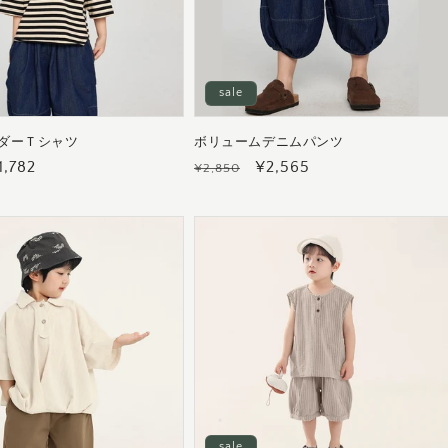
sale
ダーＴシャツ
ボリュームデニムパンツ
セ
1,782
通
セ
¥2,565
¥2,850
ー
常
ー
ル
価
ル
価
格
価
格
格
sale