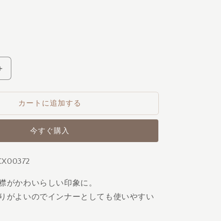
フ
リ
ル
カートに追加する
襟
イ
今すぐ購入
ン
ナ
ー
X00372
の
数
襟がかわいらしい印象に。
量
りがよいのでインナーとしても使いやすい
を
増