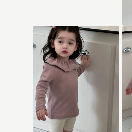
ー
ダ
ル
で
メ
モ
デ
ー
ィ
ダ
ア
ル
(6)
で
を
メ
開
デ
く
ィ
ア
(7)
を
開
く