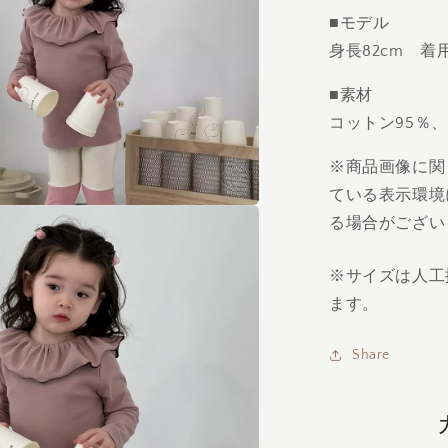
ら
■モデル
す
身長82cm 着
■素材
コットン95％
※商品画像に関
ている表示環境
る場合がござい
※サイズは人工採
ます。
Share