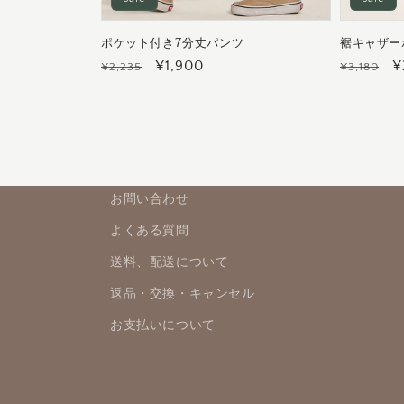
ポケット付き7分丈パンツ
裾キャザー
通
セ
¥1,900
通
¥
¥2,235
¥3,180
常
ー
常
価
ル
価
格
価
格
格
お問い合わせ
よくある質問
送料、配送について
返品・交換・キャンセル
お支払いについて