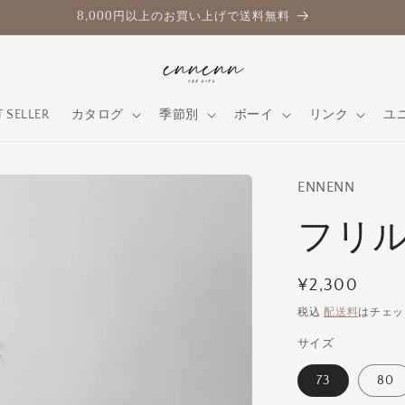
8,000円以上のお買い上げで送料無料
T SELLER
カタログ
季節別
ボーイ
リンク
ユ
ENNENN
フリ
通
¥2,300
常
税込
配送料
はチェッ
価
サイズ
格
73
80