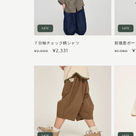
sale
sale
７分袖チェック柄シャツ
前後差ボー
通
セ
¥2,331
通
¥
¥2,590
¥1,980
常
ー
常
価
ル
価
格
価
格
格
sale
sale