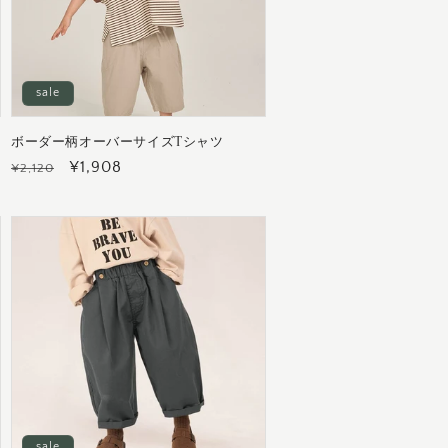
sale
ボーダー柄オーバーサイズTシャツ
通
セ
¥1,908
¥2,120
常
ー
価
ル
格
価
格
sale