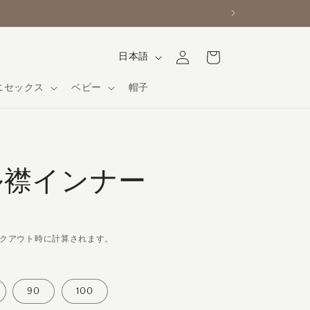
ロ
カ
言
グ
ー
日本語
イ
語
ト
ン
ニセックス
ベビー
帽子
ル襟インナー
クアウト時に計算されます。
90
100